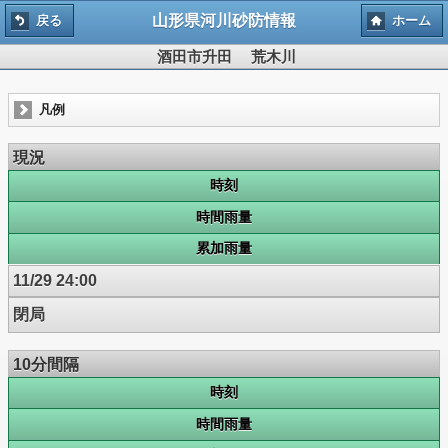
山形県河川砂防情報
戻る
ホーム
酒田市升田 荒木川
凡例
現況
時刻
時間雨量
累加雨量
11/29 24:00
閉局
10分間隔
時刻
時間雨量