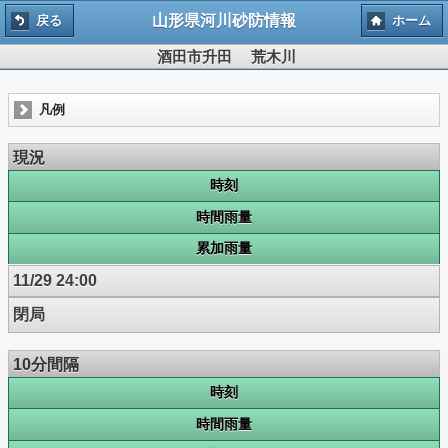
山形県河川砂防情報
戻る
ホーム
酒田市升田 荒木川
凡例
現況
時刻
時間雨量
累加雨量
11/29 24:00
閉局
10分間隔
時刻
時間雨量