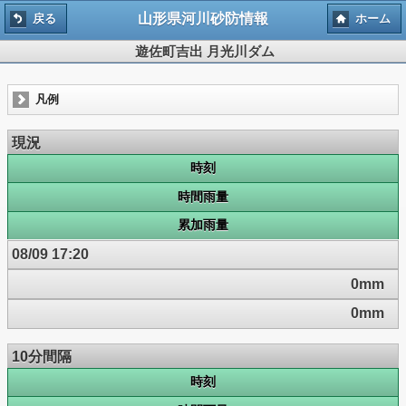
山形県河川砂防情報
戻る
ホーム
遊佐町吉出 月光川ダム
凡例
現況
時刻
時間雨量
累加雨量
08/09 17:20
0mm
0mm
10分間隔
時刻