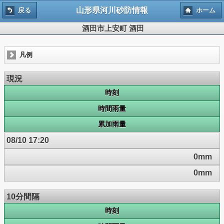
山形県河川砂防情報
戻る
ホーム
酒田市上安町 酒田
凡例
現況
時刻
時間雨量
累加雨量
08/10 17:20
0mm
0mm
10分間隔
時刻