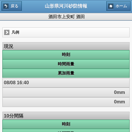
山形県河川砂防情報
戻る
ホーム
酒田市上安町 酒田
凡例
現況
時刻
時間雨量
累加雨量
08/08 16:40
0mm
0mm
10分間隔
時刻