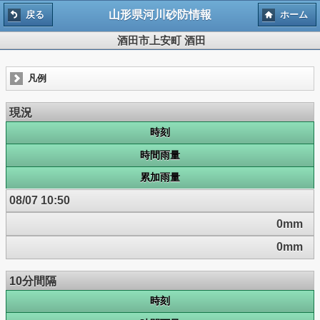
山形県河川砂防情報
戻る
ホーム
酒田市上安町 酒田
凡例
現況
時刻
時間雨量
累加雨量
08/07 10:50
0mm
0mm
10分間隔
時刻