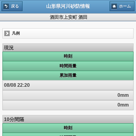
山形県河川砂防情報
戻る
ホーム
酒田市上安町 酒田
凡例
現況
時刻
時間雨量
累加雨量
08/08 22:20
0mm
0mm
10分間隔
時刻