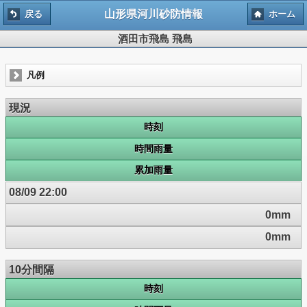
山形県河川砂防情報
戻る
ホーム
酒田市飛島 飛島
凡例
現況
時刻
時間雨量
累加雨量
08/09 22:00
0mm
0mm
10分間隔
時刻