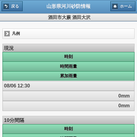
山形県河川砂防情報
戻る
ホーム
酒田市大蕨 酒田大沢
凡例
現況
時刻
時間雨量
累加雨量
08/06 12:30
0mm
0mm
10分間隔
時刻