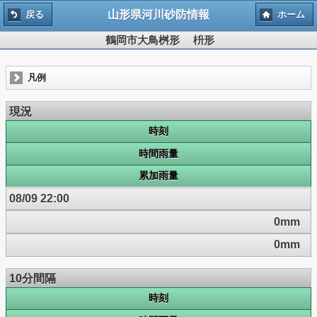
山形県河川砂防情報
戻る
ホーム
鶴岡市大鳥桝形 枡形
凡例
現況
時刻
時間雨量
累加雨量
08/09 22:00
0mm
0mm
10分間隔
時刻