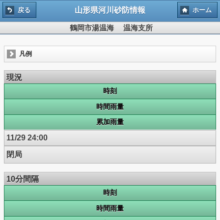
山形県河川砂防情報
戻る
ホーム
鶴岡市湯温海 温海支所
凡例
現況
時刻
時間雨量
累加雨量
11/29 24:00
閉局
10分間隔
時刻
時間雨量