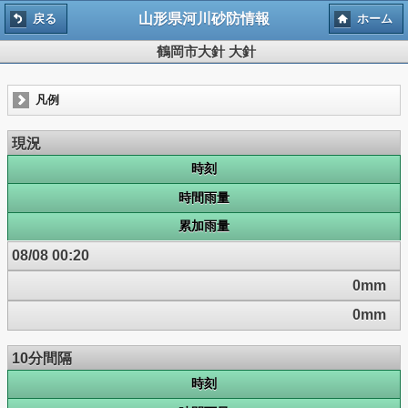
山形県河川砂防情報
戻る
ホーム
鶴岡市大針 大針
凡例
現況
時刻
時間雨量
累加雨量
08/08 00:20
0mm
0mm
10分間隔
時刻