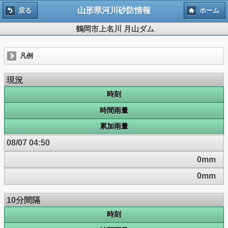
山形県河川砂防情報
戻る
ホーム
鶴岡市上名川 月山ダム
凡例
現況
時刻
時間雨量
累加雨量
08/07 04:50
0mm
0mm
10分間隔
時刻