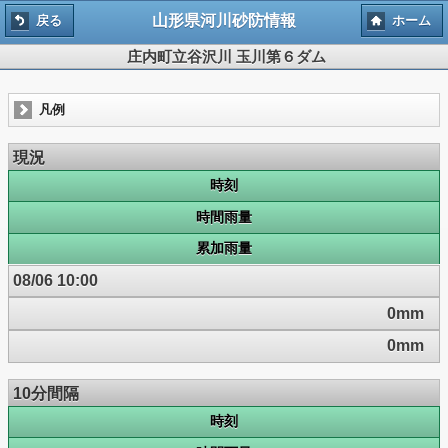
山形県河川砂防情報
戻る
ホーム
庄内町立谷沢川 玉川第６ダム
凡例
現況
時刻
時間雨量
累加雨量
08/06 10:00
0mm
0mm
10分間隔
時刻