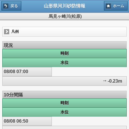
山形県河川砂防情報
戻る
ホーム
馬見ヶ崎川(松原)
凡例
現況
時刻
水位
08/08 07:00
-0.23m
10分間隔
時刻
水位
08/08 06:50