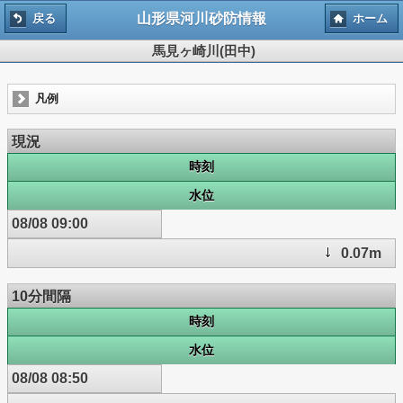
山形県河川砂防情報
戻る
ホーム
馬見ヶ崎川(田中)
凡例
現況
時刻
水位
08/08 09:00
0.07m
10分間隔
時刻
水位
08/08 08:50