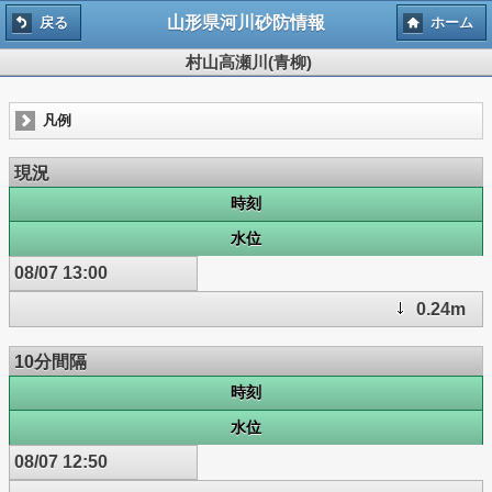
山形県河川砂防情報
戻る
ホーム
村山高瀬川(青柳)
凡例
現況
時刻
水位
08/07 13:00
0.24m
10分間隔
時刻
水位
08/07 12:50