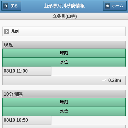
山形県河川砂防情報
戻る
ホーム
立谷川(山寺)
凡例
現況
時刻
水位
08/10 11:00
0.28m
10分間隔
時刻
水位
08/10 10:50