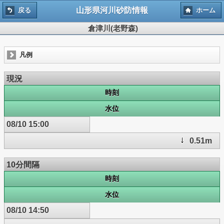
山形県河川砂防情報
戻る
ホーム
倉津川(老野森)
凡例
現況
時刻
水位
08/10 15:00
0.51m
10分間隔
時刻
水位
08/10 14:50