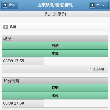
山形県河川砂防情報
戻る
ホーム
乱川(川原子)
凡例
現況
時刻
水位
08/09 17:55
1.24m
10分間隔
時刻
水位
08/09 17:50