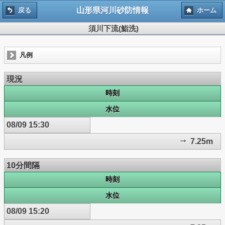
山形県河川砂防情報
戻る
ホーム
須川下流(鮨洗)
凡例
現況
時刻
水位
08/09 15:30
7.25m
10分間隔
時刻
水位
08/09 15:20