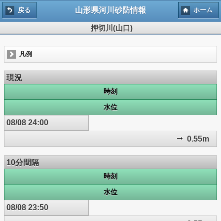
山形県河川砂防情報
戻る
ホーム
押切川(山口)
凡例
現況
時刻
水位
08/08 24:00
0.55m
10分間隔
時刻
水位
08/08 23:50