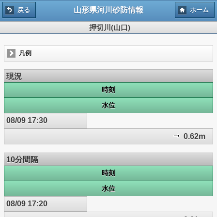
山形県河川砂防情報
戻る
ホーム
押切川(山口)
凡例
現況
時刻
水位
08/09 17:30
0.62m
10分間隔
時刻
水位
08/09 17:20