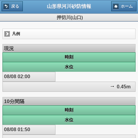
山形県河川砂防情報
戻る
ホーム
押切川(山口)
凡例
現況
時刻
水位
08/08 02:00
0.45m
10分間隔
時刻
水位
08/08 01:50