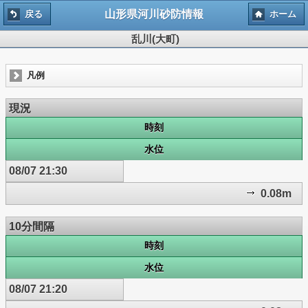
山形県河川砂防情報
戻る
ホーム
乱川(大町)
凡例
現況
時刻
水位
08/07 21:30
0.08m
10分間隔
時刻
水位
08/07 21:20