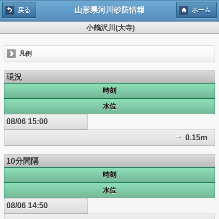
山形県河川砂防情報
戻る
ホーム
小鶴沢川(大寺)
凡例
現況
時刻
水位
08/06 15:00
0.15m
10分間隔
時刻
水位
08/06 14:50