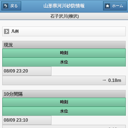
山形県河川砂防情報
戻る
ホーム
石子沢川(柳沢)
凡例
現況
時刻
水位
08/09 23:20
0.18m
10分間隔
時刻
水位
08/09 23:10