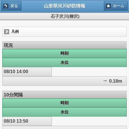
山形県河川砂防情報
戻る
ホーム
石子沢川(柳沢)
凡例
現況
時刻
水位
08/10 14:00
0.18m
10分間隔
時刻
水位
08/10 13:50