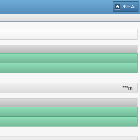
ホーム
***m