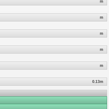
m
m
m
m
m
0.13m