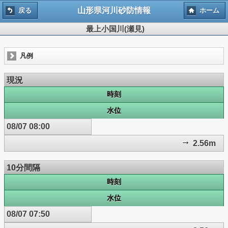
山形県河川砂防情報
戻る
ホーム
最上小国川(瀬見)
凡例
現況
時刻
水位
08/07 08:00
2.56m
10分間隔
時刻
水位
08/07 07:50