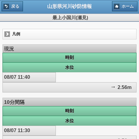
山形県河川砂防情報
戻る
ホーム
最上小国川(瀬見)
凡例
現況
時刻
水位
08/07 11:40
2.56m
10分間隔
時刻
水位
08/07 11:30