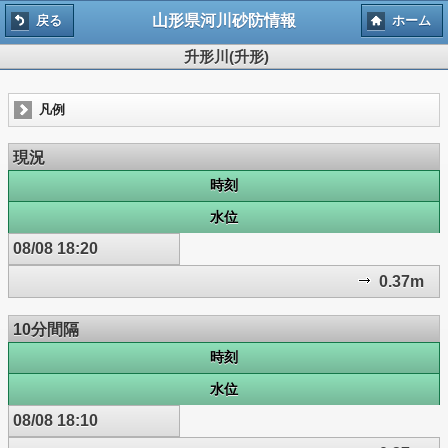
山形県河川砂防情報
戻る
ホーム
升形川(升形)
凡例
現況
時刻
水位
08/08 18:20
0.37m
10分間隔
時刻
水位
08/08 18:10