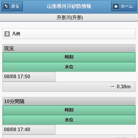
山形県河川砂防情報
戻る
ホーム
升形川(升形)
凡例
現況
時刻
水位
08/08 17:50
0.38m
10分間隔
時刻
水位
08/08 17:40