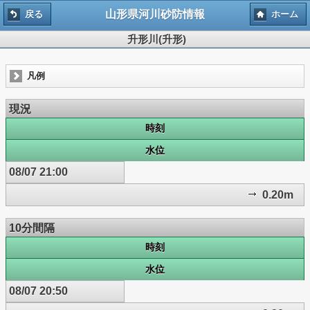
山形県河川砂防情報
戻る
ホーム
升形川(升形)
凡例
現況
時刻
水位
08/07 21:00
0.20m
10分間隔
時刻
水位
08/07 20:50