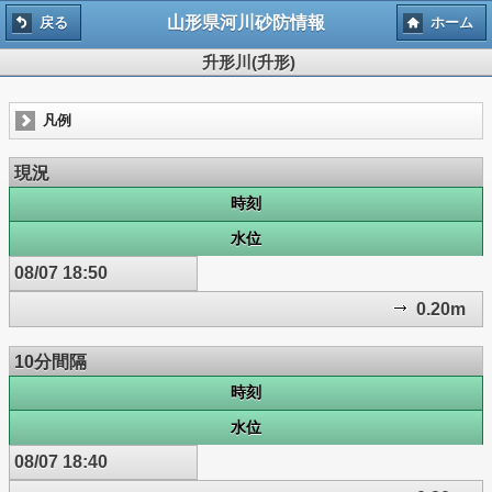
山形県河川砂防情報
戻る
ホーム
升形川(升形)
凡例
現況
時刻
水位
08/07 18:50
0.20m
10分間隔
時刻
水位
08/07 18:40