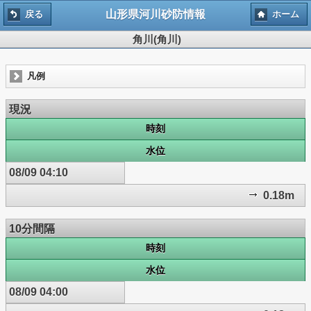
山形県河川砂防情報
戻る
ホーム
角川(角川)
凡例
現況
時刻
水位
08/09 04:10
0.18m
10分間隔
時刻
水位
08/09 04:00