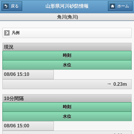
山形県河川砂防情報
戻る
ホーム
角川(角川)
凡例
現況
時刻
水位
08/06 15:10
0.23m
10分間隔
時刻
水位
08/06 15:00