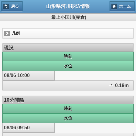
山形県河川砂防情報
戻る
ホーム
最上小国川(赤倉)
凡例
現況
時刻
水位
08/06 10:00
0.19m
10分間隔
時刻
水位
08/06 09:50