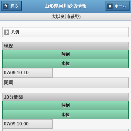
山形県河川砂防情報
戻る
ホーム
大以良川(萩野)
凡例
現況
時刻
水位
07/09 10:10
閉局
10分間隔
時刻
水位
07/09 10:00