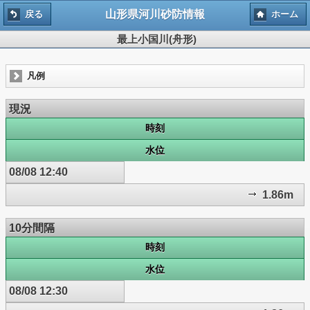
山形県河川砂防情報
戻る
ホーム
最上小国川(舟形)
凡例
現況
時刻
水位
08/08 12:40
1.86m
10分間隔
時刻
水位
08/08 12:30