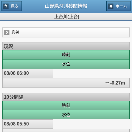
山形県河川砂防情報
戻る
ホーム
上台川(上台)
凡例
現況
時刻
水位
08/08 06:00
-0.27m
10分間隔
時刻
水位
08/08 05:50