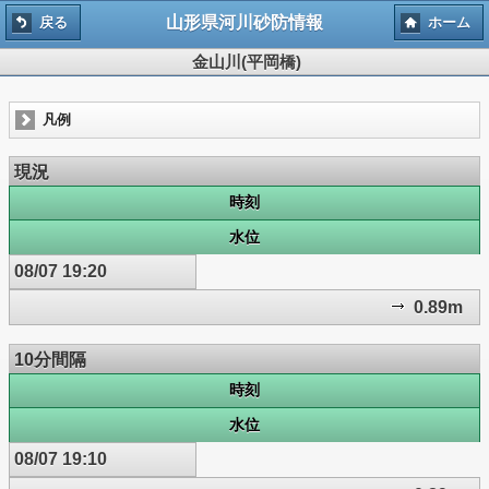
山形県河川砂防情報
戻る
ホーム
金山川(平岡橋)
凡例
現況
時刻
水位
08/07 19:20
0.89m
10分間隔
時刻
水位
08/07 19:10