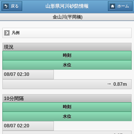
山形県河川砂防情報
戻る
ホーム
金山川(平岡橋)
凡例
現況
時刻
水位
08/07 02:30
0.87m
10分間隔
時刻
水位
08/07 02:20