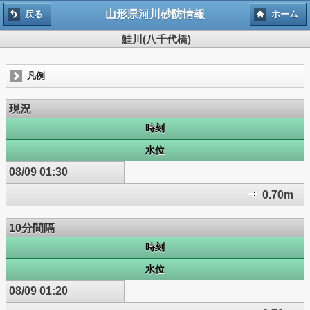
山形県河川砂防情報
戻る
ホーム
鮭川(八千代橋)
凡例
現況
時刻
水位
08/09 01:30
0.70m
10分間隔
時刻
水位
08/09 01:20