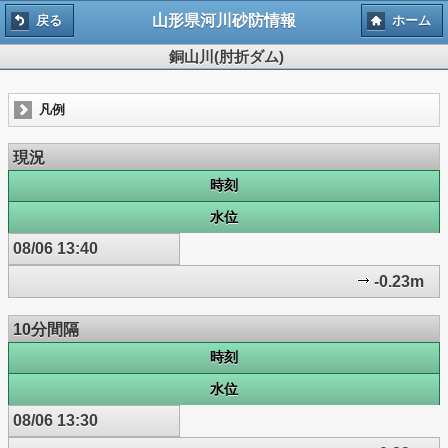
山形県河川砂防情報
戻る
ホーム
銅山川(肘折ダム)
凡例
現況
時刻
水位
08/06 13:40
-0.23m
10分間隔
時刻
水位
08/06 13:30