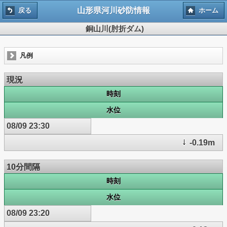
山形県河川砂防情報
戻る
ホーム
銅山川(肘折ダム)
凡例
現況
時刻
水位
08/09 23:30
-0.19m
10分間隔
時刻
水位
08/09 23:20