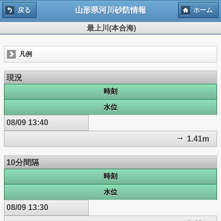
山形県河川砂防情報
戻る
ホーム
最上川(本合海)
凡例
現況
時刻
水位
08/09 13:40
1.41m
10分間隔
時刻
水位
08/09 13:30