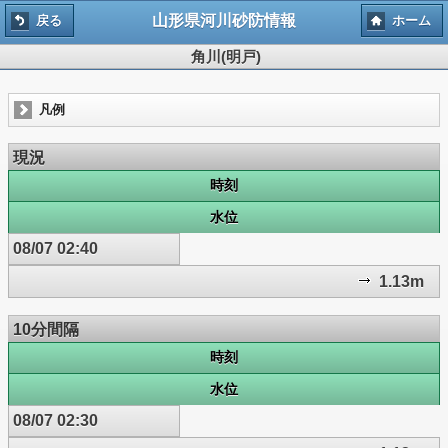
山形県河川砂防情報
戻る
ホーム
角川(明戸)
凡例
現況
時刻
水位
08/07 02:40
1.13m
10分間隔
時刻
水位
08/07 02:30