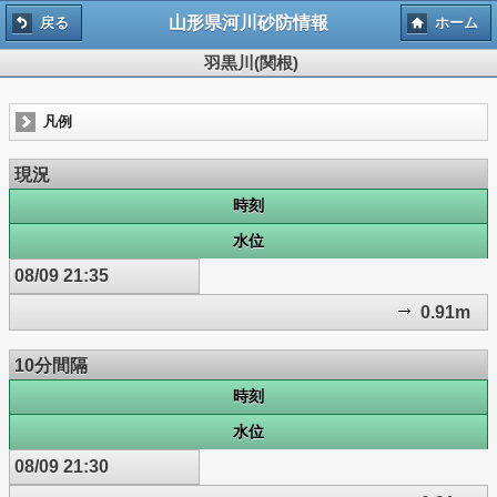
山形県河川砂防情報
戻る
ホーム
羽黒川(関根)
凡例
現況
時刻
水位
08/09 21:35
0.91m
10分間隔
時刻
水位
08/09 21:30