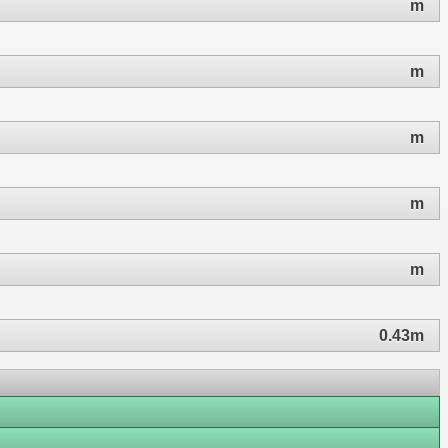
m
m
m
m
m
0.43m